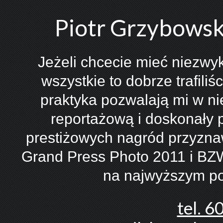
Piotr Grzybowski
Jeżeli chcecie mieć niezwykł
wszystkie to dobrze trafiliś
praktyka pozwalają mi w ni
reportażową i doskonały p
prestiżowych nagród przyznaw
Grand Press Photo 2011 i BZ
na najwyższym po
tel. 