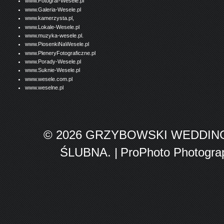
www.Fotograf-Wesele.pl
www.Galeria-Wesele.pl
www.kamerzysta.pl,
www.Lokale-Wesele.pl
www.muzyka-wesele.pl.
www.PiosenkiNaWesele.pl
www.PleneryFotograficzne.pl
www.Porady-Wesele.pl
www.Suknie-Wesele.pl
www.wesele.com.pl
www.weselne.pl
© 2026 GRZYBOWSKI WEDDIN
ŚLUBNA.
|
ProPhoto Photogra