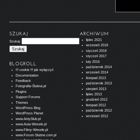
SZUKAJ
ARCHIWUM
lipiec 2021
Szukaj:
wrzesień 2018
styczeń 2018
styczeń 2017
luty 2016
BLOGROLL
październik 2014
!!! cookie !!! jak wyłączyć
wrzesień 2014
Documentation
listopad 2013
Feedback
październik 2013
Fotografia-Ślubna.pl
sierpień 2013
Plugins
lipiec 2013
Support Forums
grudzień 2012
Themes
listopad 2012
WordPress Blog
październik 2012
WordPress Planet
wrzesień 2012
www.AntySlub.pl
www.Auta-Wesele.pl
www.Filmy-Wesele.pl
www.Forum-Slubne.com.pl